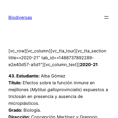
Saltar
al
Biodiversas
contenido
[vc_row][vc_column][vc_tta_tour][vc_tta_section
title=»2020-21″ tab_id=»1488737892289-
e2e40d57-a5d1″][vc_column_text]]
2020-21
43. Estudiante:
Alba Gómez
Título:
Efectos sobre la función inmune en
mejillones (
Mytilus galloprovincialis
) expuestos a
triclosán en presencia y ausencia de
microplásticos.
Grado:
Biología.
Dirección:
Concepción Martínez y Gregorio