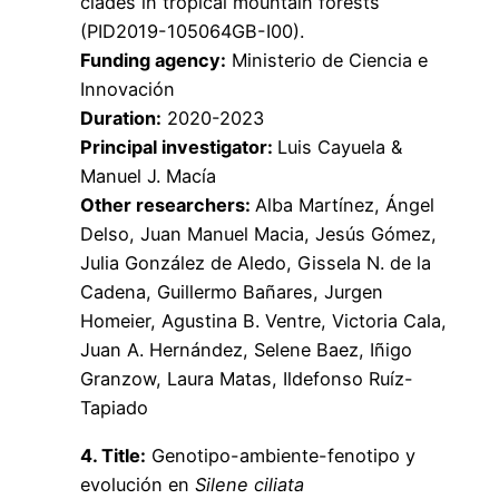
clades in tropical mountain forests
(PID2019-105064GB-I00).
Funding agency:
Ministerio de Ciencia e
Innovación
Duration:
2020-2023
Principal investigator:
Luis Cayuela &
Manuel J. Macía
Other researchers:
Alba Martínez, Ángel
Delso, Juan Manuel Macia, Jesús Gómez,
Julia González de Aledo, Gissela N. de la
Cadena, Guillermo Bañares, Jurgen
Homeier, Agustina B. Ventre, Victoria Cala,
Juan A. Hernández, Selene Baez, Iñigo
Granzow, Laura Matas, Ildefonso Ruíz-
Tapiado
4. Title:
Genotipo-ambiente-fenotipo y
evolución en
Silene ciliata