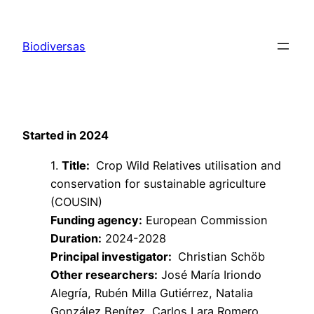
Saltar
al
Biodiversas
contenido
Started in 2024
1.
Title:
Crop Wild Relatives utilisation and
conservation for sustainable agriculture
(COUSIN)
Funding agency:
European Commission
Duration:
2024-2028
Principal investigator:
Christian Schöb
Other researchers:
José María Iriondo
Alegría, Rubén Milla Gutiérrez, Natalia
González Benítez, Carlos Lara Romero,