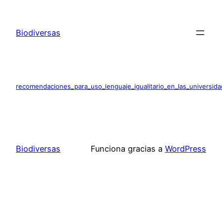
Saltar
al
Biodiversas
contenido
recomendaciones_para_uso_lenguaje_igualitario_en_las_universid
Biodiversas
Funciona gracias a
WordPress